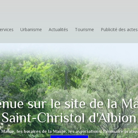
ervices
Urbanisme
Actualités
Tourisme
Publicité des actes
nue sur le site de la Ma
Saint-Christol d'Albion
Mairie, les horaires de la Mairie, les associations, l’annuaire pratiqu