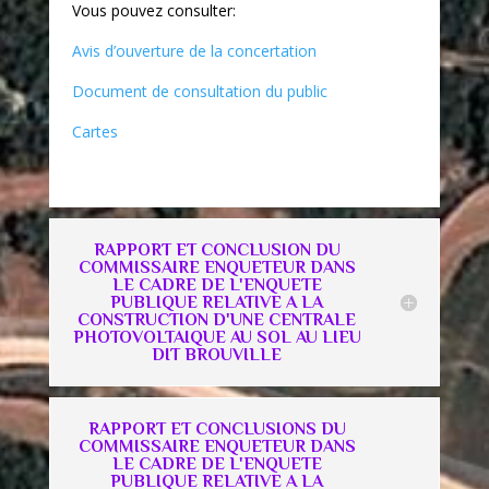
Vous pouvez consulter:
Avis d’ouverture de la concertation
Document de consultation du public
Cartes
RAPPORT ET CONCLUSION DU
COMMISSAIRE ENQUETEUR DANS
LE CADRE DE L'ENQUETE
PUBLIQUE RELATIVE A LA
CONSTRUCTION D'UNE CENTRALE
PHOTOVOLTAIQUE AU SOL AU LIEU
DIT BROUVILLE
RAPPORT ET CONCLUSIONS DU
COMMISSAIRE ENQUETEUR DANS
LE CADRE DE L'ENQUETE
PUBLIQUE RELATIVE A LA